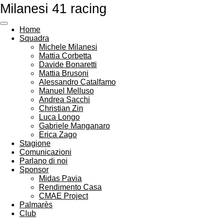
Milanesi 41 racing
Vai
al
contenuto
Home
principale
Squadra
Michele Milanesi
Mattia Corbetta
Davide Bonaretti
Mattia Brusoni
Alessandro Catalfamo
Manuel Melluso
Andrea Sacchi
Christian Zin
Luca Longo
Gabriele Manganaro
Erica Zago
Stagione
Comunicazioni
Parlano di noi
Sponsor
Midas Pavia
Rendimento Casa
CMAE Project
Palmarès
Club