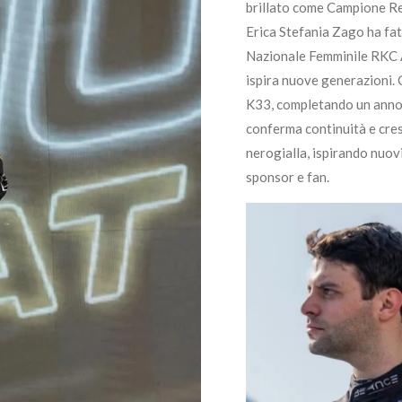
brillato come Campione Re
Erica Stefania Zago ha fa
Nazionale Femminile RKC AS
ispira nuove generazioni. 
K33, completando un anno 
conferma continuità e cres
nerogialla, ispirando nuovi
sponsor e fan.